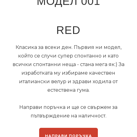
МОДЕЛ 001
RED
Класика за всеки ден. Първия ни модел,
който се случи супер спонтанно и като
всички спонтанни неща - стана мега як:) За
изработката му избираме качествен
италиански велур и здрави ходила от
естествена гума.
Направи поръчка и ще се свържем за
пътвърждение на наличност.
НАПРАВИ ПОРЪЧКА