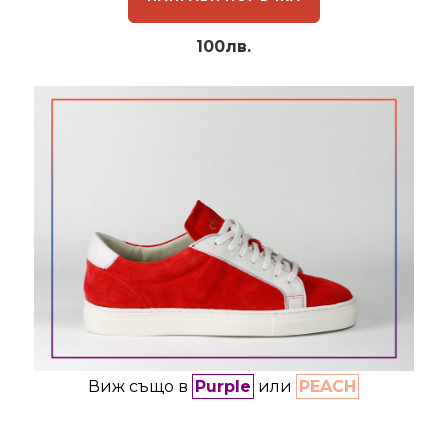
100лв.
Виж също в
Purple
или
PEACH