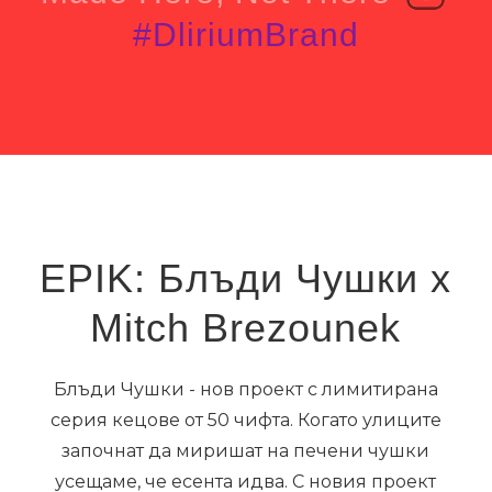
#DliriumBrand
EPIK: Блъди Чушки x
Mitch Brezounek
Блъди Чушки - нов проект с лимитирана
серия кецове от 50 чифта. Когато улиците
започнат да миришат на печени чушки
усещаме, че есента идва. С новия проект